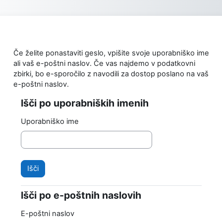
Preskoči na glavno vsebino
Če želite ponastaviti geslo, vpišite svoje uporabniško ime
ali vaš e-poštni naslov. Če vas najdemo v podatkovni
zbirki, bo e-sporočilo z navodili za dostop poslano na vaš
e-poštni naslov.
Išči po uporabniških imenih
Išči po uporabniških imenih
Uporabniško ime
Išči po e-poštnih naslovih
Išči po e-poštnih naslovih
E-poštni naslov