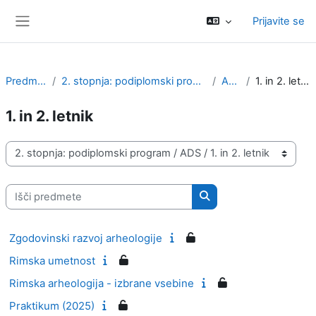
Preskoči na glavno vsebino
Prijavite se
Stransko polje
Predmeti
2. stopnja: podiplomski program
ADS
1. in 2. letnik
1. in 2. letnik
Kategorije predmetov
Išči predmete
Išči predmete
Zgodovinski razvoj arheologije
Rimska umetnost
Rimska arheologija - izbrane vsebine
Praktikum (2025)