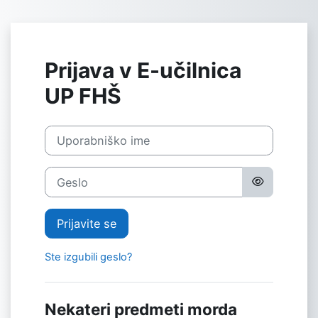
Preskoči na glavno vsebino
Prijava v E-učilnica
UP FHŠ
Uporabniško ime
Geslo
Prijavite se
Ste izgubili geslo?
Nekateri predmeti morda